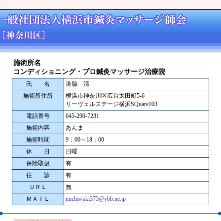
施術所名
コンディショニング・プロ鍼灸マッサージ治療院
氏 名
道脇 清
施術所住所
横浜市神奈川区広台太田町5-6
リーヴェルステージ横浜SQuare103
電話番号
045-290-7231
施術内容
あんま
施術時間
9：00～18：00
休 日
日曜
保険取扱
有
往 診
有
ＵＲＬ
無
ＭＡＩＬ
michiwaki373@ybb.ne.jp