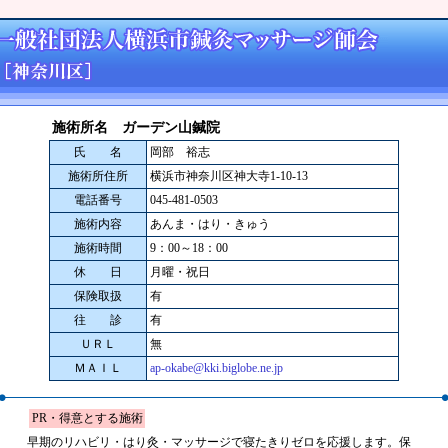
施術所名 ガーデン山鍼院
氏 名
岡部 裕志
施術所住所
横浜市神奈川区神大寺1-10-13
電話番号
045-481-0503
施術内容
あんま・はり・きゅう
施術時間
9：00～18：00
休 日
月曜・祝日
保険取扱
有
往 診
有
ＵＲＬ
無
ＭＡＩＬ
ap-okabe@kki.biglobe.ne.jp
PR・得意とする施術
早期のリハビリ・はり灸・マッサージで寝たきりゼロを応援します。保