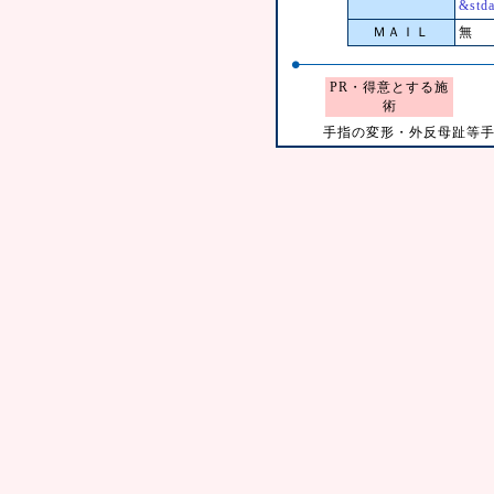
&std
ＭＡＩＬ
無
PR・得意とする施
術
手指の変形・外反母趾等