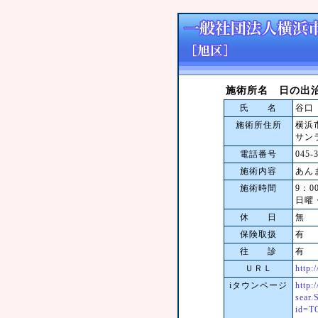
施術所名 日の出
氏 名
谷口
施術所住所
横浜
サン
電話番号
045-
施術内容
あん
施術時間
9：0
日曜
休 日
無
保険取扱
有
往 診
有
ＵＲＬ
http:
iタウンページ
http:/
sear
id=T